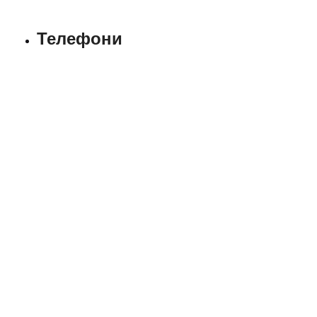
Телефони
+38 (097) 726-27-32
Відділ продажу:
+38 (067) 698 81-38
+38 (097) 726 27-32
+38 (073) 698 81-38
Аварійна служба:
+38 (067) 325 47-99
+38 (067) 325 49-49