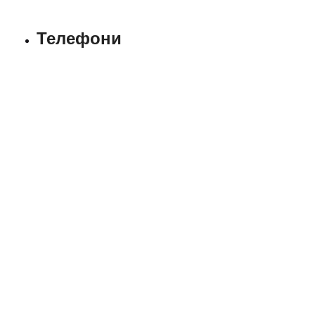
Телефони
+38 (097) 726-27-32
Відділ продажу:
+38 (067) 698 81-38
+38 (097) 726 27-32
+38 (073) 698 81-38
Аварійна служба:
+38 (067) 325 47-99
+38 (067) 325 49-49