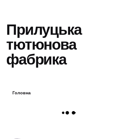
Прилуцька
тютюнова
фабрика
Головна