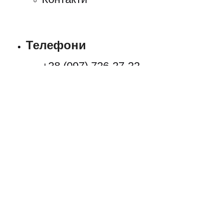
Телефони
+38 (097) 726-27-32
Відділ продажу:
+38 (067) 698 81-38
+38 (097) 726 27-32
+38 (073) 698 81-38
Аварійна служба:
+38 (067) 325 47-99